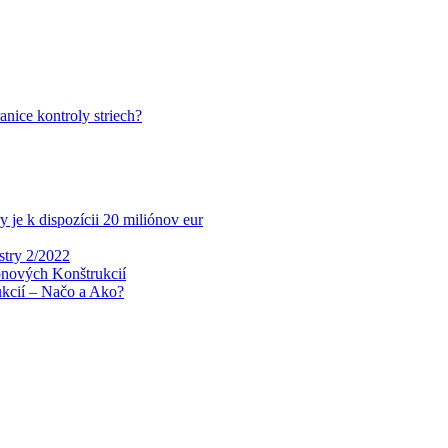
nice kontroly striech?
 je k dispozícii 20 miliónov eur
stry 2/2022
ónových Konštrukcií
ukcií – Načo a Ako?