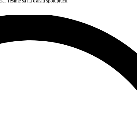
la. Tešíme sa na ďalšiu spoluprácu.