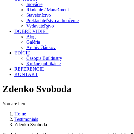
Inovácie
Riadenie / Manažment
Stavebníctvo
Prekladateľstvo a tlmočenie
Vydavateľstvo
DOBRE VIDIEŤ
Blog
Galéria
Archív článkov
EDÍCIE
Časopis Buildustry
Knižné publikácie
REFERENCIE
KONTAKT
Zdenko Svoboda
You are here:
Home
Testimonials
Zdenko Svoboda