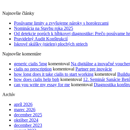
Najnovšie články
Posúvame limity a zvyšujeme nároky s horolezcami
Nominácia na Stavbu roka 2025
Od detekcie porúch k hĺbkovej diagnostike: Prečo posúvame hra
Pravidelný Audit Konštrukcií
Iskrové skúšky (nielen) plochých striech
Najnovšie komentáre
generic cialis 5mg
komentoval
Na digitálne a inovačné vouchery
cialis no prescription
komentoval
Partner pre inovácie
how long does it take cialis to start working
komentoval
Buildu
how does cialis help bph
komentoval
12. Seminár Sanácie Bet
can you write my essay for me
komentoval
Diagnostika konštr
Archív
apríl 2026
marec 2026
december 2025
október 2024
december 2023