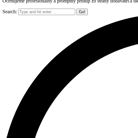
Oceňujeme profesionálny a promptný prístup zo strany dodávateľa die
Search: