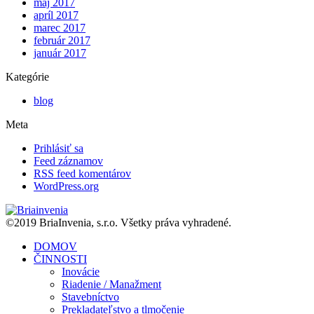
máj 2017
apríl 2017
marec 2017
február 2017
január 2017
Kategórie
blog
Meta
Prihlásiť sa
Feed záznamov
RSS feed komentárov
WordPress.org
©2019 BriaInvenia, s.r.o. Všetky práva vyhradené.
DOMOV
ČINNOSTI
Inovácie
Riadenie / Manažment
Stavebníctvo
Prekladateľstvo a tlmočenie