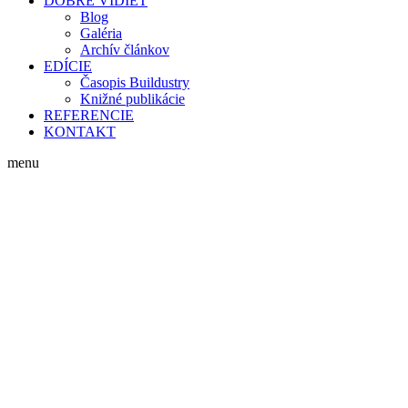
DOBRE VIDIEŤ
Blog
Galéria
Archív článkov
EDÍCIE
Časopis Buildustry
Knižné publikácie
REFERENCIE
KONTAKT
menu