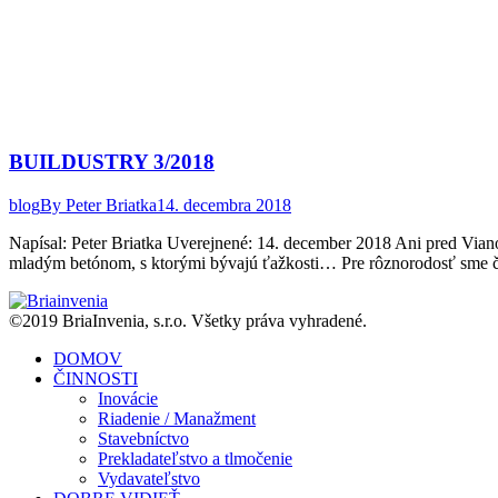
BUILDUSTRY 3/2018
blog
By
Peter Briatka
14. decembra 2018
Napísal: Peter Briatka Uverejnené: 14. december 2018 Ani pred Viano
mladým betónom, s ktorými bývajú ťažkosti… Pre rôznorodosť sme čís
©2019 BriaInvenia, s.r.o. Všetky práva vyhradené.
DOMOV
ČINNOSTI
Inovácie
Riadenie / Manažment
Stavebníctvo
Prekladateľstvo a tlmočenie
Vydavateľstvo