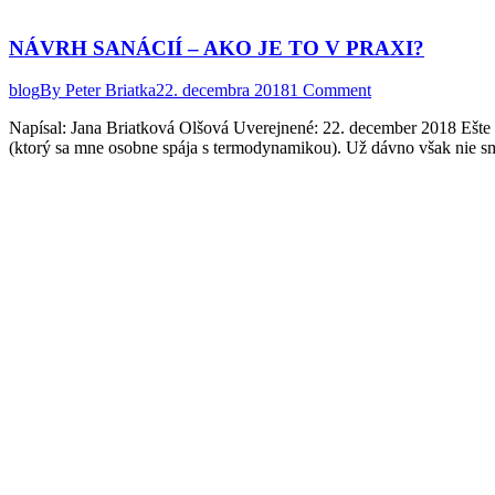
NÁVRH SANÁCIÍ – AKO JE TO V PRAXI?
blog
By
Peter Briatka
22. decembra 2018
1 Comment
Napísal: Jana Briatková Olšová Uverejnené: 22. december 2018 Ešte 
(ktorý sa mne osobne spája s termodynamikou). Už dávno však nie s