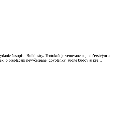
ydanie časopisu Buildustry. Tentokrát je venované najmä čerstvým a
ek, o preplácaní nevyčerpanej dovolenky, audite budov aj pre…