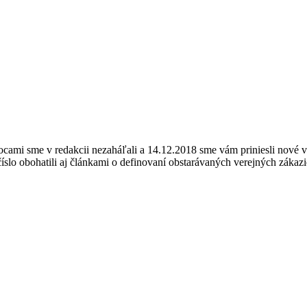
cami sme v redakcii nezaháľali a 14.12.2018 sme vám priniesli nové v
lo obohatili aj článkami o definovaní obstarávaných verejných zákazi