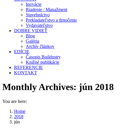
Inovácie
Riadenie / Manažment
Stavebníctvo
Prekladateľstvo a tlmočenie
Vydavateľstvo
DOBRE VIDIEŤ
Blog
Galéria
Archív článkov
EDÍCIE
Časopis Buildustry
Knižné publikácie
REFERENCIE
KONTAKT
Monthly Archives:
jún 2018
You are here:
Home
2018
jún