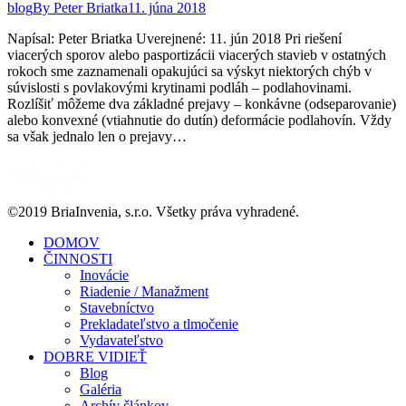
blog
By
Peter Briatka
11. júna 2018
Napísal: Peter Briatka Uverejnené: 11. jún 2018 Pri riešení
viacerých sporov alebo pasportizácii viacerých stavieb v ostatných
rokoch sme zaznamenali opakujúci sa výskyt niektorých chýb v
súvislosti s povlakovými krytinami podláh – podlahovinami.
Rozlíšiť môžeme dva základné prejavy – konkávne (odseparovanie)
alebo konvexné (vtiahnutie do dutín) deformácie podlahovín. Vždy
sa však jednalo len o prejavy…
©2019 BriaInvenia, s.r.o. Všetky práva vyhradené.
DOMOV
ČINNOSTI
Inovácie
Riadenie / Manažment
Stavebníctvo
Prekladateľstvo a tlmočenie
Vydavateľstvo
DOBRE VIDIEŤ
Blog
Galéria
Archív článkov