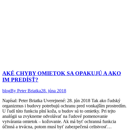
AKÉ CHYBY OMIETOK SA OPAKUJÚ A AKO
IM PREDÍSŤ?
blog
By
Peter Briatka
28. júna 2018
Napísal: Peter Briatka Uverejnené: 28. jún 2018 Tak ako ľudský
organizmus i budovy potrebujú ochranu pred vonkajším prostredím.
U ľudí túto funkciu plní koža, u budov sú to omietky. Pri tejto
analógii sa zvykneme odvolávať na ľudové pomenovanie
vytvárania omietok – kožovanie. Ak má byť ochranná funkcia
účinná a trvácna, potom musí byť zabezpečená celistvosť…