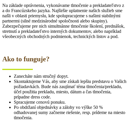
Na základe oprávnenia, vykonávame tlmočenie a prekladateľstvo z
a do Francúzskeho jazyka. Najširšie uplatnenie našich služieb sme
našli v oblasti priemyslu, kde spolupracujeme s našimi stabilnými
partnermi (silné medzinárodné spoločnosti alebo skupiny).
Zabezpečujeme pre nich simultnánne tlmočenie školení, prednášok,
stretnutí a prekladateľstvo interných dokumentov, alebo napríklad
všeobecných obchodných podmienok, technických listov a pod.
Ako to funguje?
Zanecháte nám stručný dopyt.
Skontaktujeme Vás, aby sme získali lepšiu predstavu o Vašich
požiadavkách. Bude nás zaujímať téma tlmočenia/prekladu,
účel použitia prekladu, miesto, dátum a čas tlmočenia,
prípadne dress code.
Spracujeme cenovú ponuku.
Po obdržaní objednávky a zálohy vo výške 50 %
odhadovanej sumy začneme riešenie, resp. prídeme na miesto
tlmočenia.