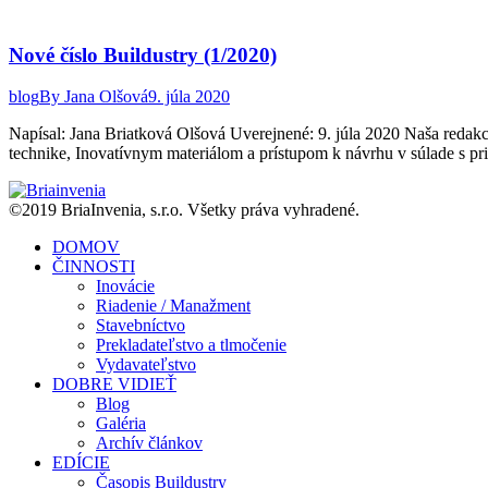
Nové číslo Buildustry (1/2020)
blog
By
Jana Olšová
9. júla 2020
Napísal: Jana Briatková Olšová Uverejnené: 9. júla 2020 Naša redakc
technike, Inovatívnym materiálom a prístupom k návrhu v súlade s pr
©2019 BriaInvenia, s.r.o. Všetky práva vyhradené.
DOMOV
ČINNOSTI
Inovácie
Riadenie / Manažment
Stavebníctvo
Prekladateľstvo a tlmočenie
Vydavateľstvo
DOBRE VIDIEŤ
Blog
Galéria
Archív článkov
EDÍCIE
Časopis Buildustry