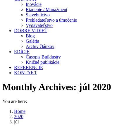
Inovácie
Riadenie / Manažment
Stavebníctvo
Prekladateľstvo a tlmočenie
Vydavateľstvo
DOBRE VIDIEŤ
Blog
Galéria
Archív článkov
EDÍCIE
Časopis Buildustry
Knižné publikácie
REFERENCIE
KONTAKT
Monthly Archives:
júl 2020
You are here:
Home
2020
júl