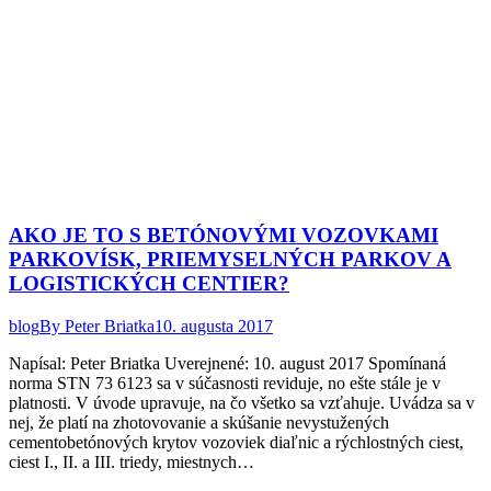
AKO JE TO S BETÓNOVÝMI VOZOVKAMI
PARKOVÍSK, PRIEMYSELNÝCH PARKOV A
LOGISTICKÝCH CENTIER?
blog
By
Peter Briatka
10. augusta 2017
Napísal: Peter Briatka Uverejnené: 10. august 2017 Spomínaná
norma STN 73 6123 sa v súčasnosti reviduje, no ešte stále je v
platnosti. V úvode upravuje, na čo všetko sa vzťahuje. Uvádza sa v
nej, že platí na zhotovovanie a skúšanie nevystužených
cementobetónových krytov vozoviek diaľnic a rýchlostných ciest,
ciest I., II. a III. triedy, miestnych…