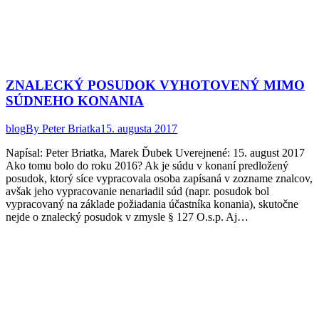
ZNALECKÝ POSUDOK VYHOTOVENÝ MIMO
SÚDNEHO KONANIA
blog
By
Peter Briatka
15. augusta 2017
Napísal: Peter Briatka, Marek Ďubek Uverejnené: 15. august 2017
Ako tomu bolo do roku 2016? Ak je súdu v konaní predložený
posudok, ktorý síce vypracovala osoba zapísaná v zozname znalcov,
avšak jeho vypracovanie nenariadil súd (napr. posudok bol
vypracovaný na základe požiadania účastníka konania), skutočne
nejde o znalecký posudok v zmysle § 127 O.s.p. Aj…