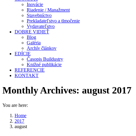
Inovácie
Riadenie / Manažment
Stavebníctvo
Prekladateľstvo a tlmočenie
Vydavateľstvo
DOBRE VIDIEŤ
Blog
Galéria
Archív článkov
EDÍCIE
Časopis Buildustry
Knižné publikácie
REFERENCIE
KONTAKT
Monthly Archives:
august 2017
You are here:
Home
2017
august