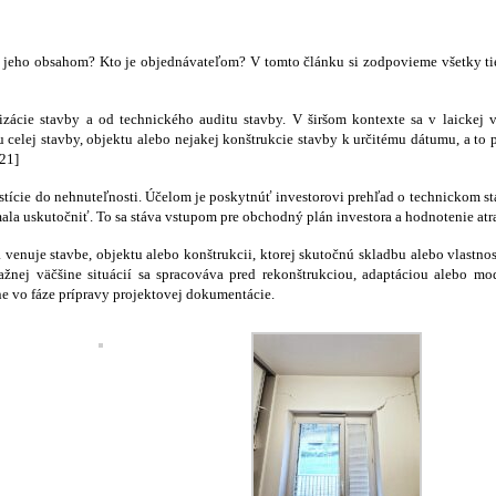
eho obsahom? Kto je objednávateľom? V tomto článku si zodpovieme všetky tieto
izácie stavby a od technického auditu stavby. V širšom kontexte sa v laickej
celej stavby, objektu alebo nejakej konštrukcie stavby k určitému dátumu, a to p
[21]
stície do nehnuteľnosti. Účelom je poskytnúť investorovi prehľad o technickom sta
la uskutočniť. To sa stáva vstupom pre obchodný plán investora a hodnotenie atrak
sa venuje stavbe, objektu alebo konštrukcii, ktorej skutočnú skladbu alebo vlastn
važnej väčšine situácií sa spracováva pred rekonštrukciou, adaptáciou alebo m
ne vo fáze prípravy projektovej dokumentácie.