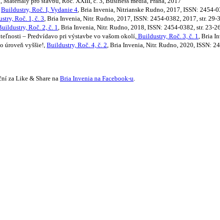
, Materiály pro stavbu, Roč. XXIII, č. 3, Business media, Praha, 2017
,
Buildustry, Roč. I, Vydanie 4
, Bria Invenia, Nitrianske Rudno, 2017, ISSN: 2454-0
stry, Roč. 1, č. 3
, Bria Invenia, Nitr. Rudno, 2017, ISSN: 2454-0382, 2017, str. 29-
Buildustry, Roč. 2, č. 1
, Bria Invenia, Nitr. Rudno, 2018, ISSN: 2454-0382, str. 23-2
hnuteľnosti – Predvídavo pri výstavbe vo vašom okolí,
Buildustry, Roč. 3, č. 1
, Bria I
 o úroveň vyššie!,
Buildustry, Roč. 4, č. 2
, Bria Invenia, Nitr. Rudno, 2020, ISSN: 2
ční za Like & Share na
Bria Invenia na Facebook-u
.