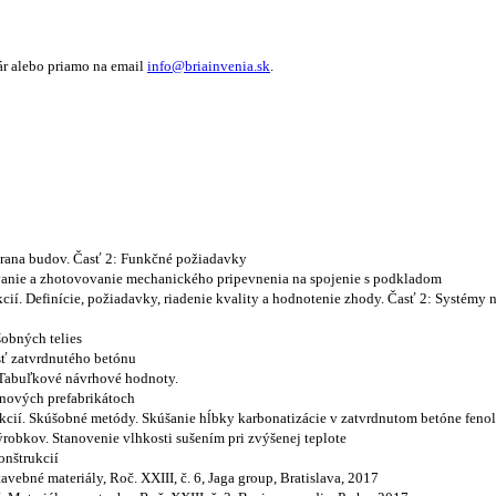
ár alebo priamo na email
info@briainvenia.sk
.
chrana budov. Časť 2: Funkčné požiadavky
vanie a zhotovovanie mechanického pripevnenia na spojenie s podkladom
í. Definície, požiadavky, riadenie kvality a hodnotenie zhody. Časť 2: Systémy
obných telies
ť zatvrdnutého betónu
 Tabuľkové návrhové hodnoty.
ónových prefabrikátoch
cií. Skúšobné metódy. Skúšanie hĺbky karbonatizácie v zatvrdnutom betóne feno
robkov. Stanovenie vlhkosti sušením pri zvýšenej teplote
onštrukcií
avebné materiály, Roč. XXIII, č. 6, Jaga group, Bratislava, 2017