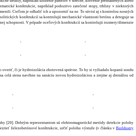
kčné detaily, napríklad uloženie panelov v streche, kotvenie predsadených alebo
tické konštrukcie, napríklad podozrivo zatečené stopy, trhliny v niektorých
enili. Cieľom je odhaliť ich a upozorniť na ne. To súvisí aj s kontrolou nosných
olitických konštrukcií sa kontrolujú mechanické vlastnosti betónu a deteguje sa
ačnej schopnosti. V prípade oceľových konštrukcií sa kontrolujú rozmery/dimenzie
o overiť, či je hydroizolácia zhotovená správne. To by si vyžiadalo kopanú sondu
sa celá stena navrhne na sanáciu novou hydroizoláciou a zrejme aj drenážou od
ásahy [20]. Dobrým reprezentantom sú elektromagnetické metódy detekcie polohy
rezrieť železobetónové konštrukcie, určiť polohu výstuže (v článku v
Buildustry