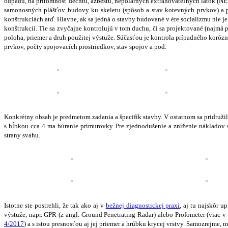
odpadu, na prítomnosť dechtu, azbestu, nepolárnych extrahovateľných látok (NEL
samonosných plášťov budovy ku skeletu (spôsob a stav kotevných prvkov) a p
konštrukciách atď. Hlavne, ak sa jedná o stavby budované v ére socializmu nie j
konštrukcií. Tie sa zvyčajne kontrolujú v tom duchu, či sa projektované (najmä
poloha, priemer a druh použitej výstuže. Súčasťou je kontrola prípadného korózn
prvkov, počty spojovacích prostriedkov, stav spojov a pod.
Konkrétny obsah je predmetom zadania a špecifík stavby. V ostatnom sa pridružil
s hĺbkou cca 4 ma búranie prímurovky. Pre zjednodušenie a zníženie nákladov 
strany svahu.
Istotne ste postrehli, že tak ako aj v
bežnej diagnostickej praxi
, aj tu najskôr 
výstuže, napr. GPR (z angl. Ground Penetrating Radar) alebo Profometer (viac 
4/2017
) a s istou presnosťou aj jej priemer a hrúbku krycej vrstvy. Samozrejme