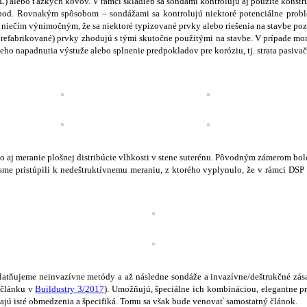
) alebo ťažkých kovov. V rámci skladieb sa sondami kontrolujú aj použité konštru
od. Rovnakým spôsobom – sondážami sa kontrolujú niektoré potenciálne problema
e niečím výnimočným, že sa niektoré typizované prvky alebo riešenia na stavbe pozm
 prefabrikované) prvky zhodujú s tými skutočne použitými na stavbe. V prípade mon
eho napadnutia výstuže alebo splnenie predpokladov pre koróziu, tj. strata pasiv
o aj meranie plošnej distribúcie vlhkosti v stene suterénu. Pôvodným zámerom bol
sme pristúpili k nedeštruktívnemu meraniu, z ktorého vyplynulo, že v rámci DSP 
uplatňujeme neinvazívne metódy a až následne sondáže a invazívne/deštrukčné z
v článku v
Buildustry 3/2017
). Umožňujú, špeciálne ich kombináciou, elegantne p
, majú isté obmedzenia a špecifiká. Tomu sa však bude venovať samostatný článok.