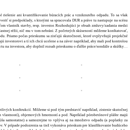
 riešenie ani kvantifikovanie búracích prác a vzniknutého odpadu. To sa však
veriť si predpoklady, s ktorými sa spracovala DUR a práve tu nastupuje na scénu
om vlastník stavby, resp. investor. Rozhodujúci je obsah zmluvy/zadania medzi
lastnej réžii, nič mu v tom nebráni. Z početných skúseností môžeme konštatovať,
hodu. Priamo počas prieskumu sa zisťujú skutočnosti, ktoré ovplyvňujú projekčné
ú investorovi a tí ich chcú ucelene a na záver napríklad, aby mali pod kontrolou
opytu na investora, aby doplnil rozsah prieskumu o ďalšie práce/sondáže a skúšky…
livých konštrukcií. Môžeme si pod tým predstaviť napríklad, zistenie skutočnej
h vlastností), objemových hmotností a pod. Napríklad pórobetónové plášte majú
kúša samostatne) a samozrejme to vplýva aj na množstvo odpadu (a poplatky za
ov. V prípade podozrenia sa tiež vykonáva prieskum pre klasifikovanie budúceho