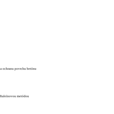
 na ochranu povrchu betónu
lftaleínovou metódou