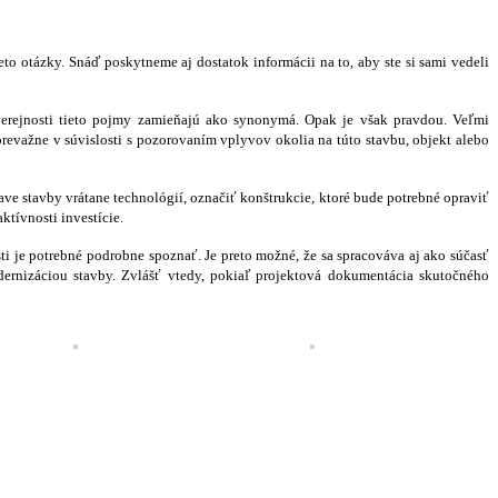
 otázky. Snáď poskytneme aj dostatok informácii na to, aby ste si sami vedeli
 verejnosti tieto pojmy zamieňajú ako synonymá. Opak je však pravdou. Veľmi
revažne v súvislosti s pozorovaním vplyvov okolia na túto stavbu, objekt alebo
ve stavby vrátane technológií, označiť konštrukcie, ktoré bude potrebné opraviť
tívnosti investície.
osti je potrebné podrobne spoznať. Je preto možné, že sa spracováva aj ako súčasť
odernizáciou stavby. Zvlášť vtedy, pokiaľ projektová dokumentácia skutočného