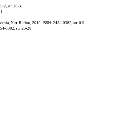
382, str. 28-31
31
6
nvenia, Nitr. Rudno, 2019, ISSN: 2454-0382, str. 6-9
454-0382, str. 26-28