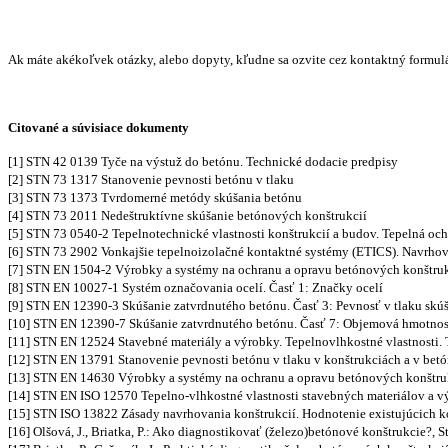
Ak máte akékoľvek otázky, alebo dopyty, kľudne sa ozvite cez kontaktný formul
Citované a súvisiace dokumenty
[1] STN 42 0139 Tyče na výstuž do betónu. Technické dodacie predpisy
[2] STN 73 1317 Stanovenie pevnosti betónu v tlaku
[3] STN 73 1373 Tvrdomerné metódy skúšania betónu
[4] STN 73 2011 Nedeštruktívne skúšanie betónových konštrukcií
[5] STN 73 0540-2 Tepelnotechnické vlastnosti konštrukcií a budov. Tepelná o
[6] STN 73 2902 Vonkajšie tepelnoizolačné kontaktné systémy (ETICS). Navrho
[7] STN EN 1504-2 Výrobky a systémy na ochranu a opravu betónových konštrukci
[8] STN EN 10027-1 Systém označovania ocelí. Časť 1: Značky ocelí
[9] STN EN 12390-3 Skúšanie zatvrdnutého betónu. Časť 3: Pevnosť v tlaku skúš
[10] STN EN 12390-7 Skúšanie zatvrdnutého betónu. Časť 7: Objemová hmotnos
[11] STN EN 12524 Stavebné materiály a výrobky. Tepelnovlhkostné vlastnosti.
[12] STN EN 13791 Stanovenie pevnosti betónu v tlaku v konštrukciách a v bet
[13] STN EN 14630 Výrobky a systémy na ochranu a opravu betónových konštruk
[14] STN EN ISO 12570 Tepelno-vlhkostné vlastnosti stavebných materiálov a vý
[15] STN ISO 13822 Zásady navrhovania konštrukcií. Hodnotenie existujúcich k
[16] Olšová, J., Briatka, P.: Ako diagnostikovať (železo)betónové konštrukcie?, St