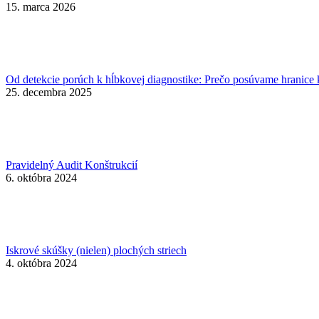
15. marca 2026
Od detekcie porúch k hĺbkovej diagnostike: Prečo posúvame hranice k
25. decembra 2025
Pravidelný Audit Konštrukcií
6. októbra 2024
Iskrové skúšky (nielen) plochých striech
4. októbra 2024