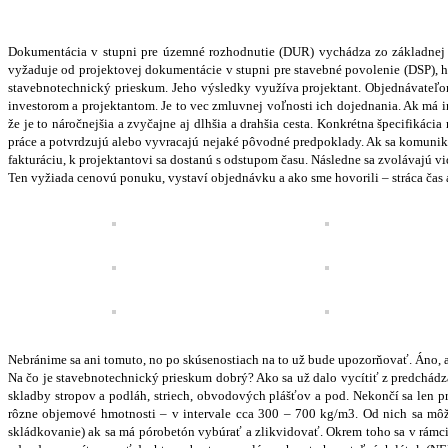
Dokumentácia v stupni pre územné rozhodnutie (DUR) vychádza zo základnej ge
vyžaduje od projektovej dokumentácie v stupni pre stavebné povolenie (DSP), hl
stavebnotechnický prieskum. Jeho výsledky využíva projektant. Objednávateľom
investorom a projektantom. Je to vec zmluvnej voľnosti ich dojednania. Ak má i
že je to náročnejšia a zvyčajne aj dlhšia a drahšia cesta. Konkrétna špecifiká
práce a potvrdzujú alebo vyvracajú nejaké pôvodné predpoklady. Ak sa komunikujú
fakturáciu, k projektantovi sa dostanú s odstupom času. Následne sa zvolávajú vi
Ten vyžiada cenovú ponuku, vystaví objednávku a ako sme hovorili – stráca čas 
Nebránime sa ani tomuto, no po skúsenostiach na to už bude upozorňovať. Áno, 
Na čo je stavebnotechnický prieskum dobrý? Ako sa už dalo vycítiť z predchádz
skladby stropov a podláh, striech, obvodových plášťov a pod. Nekončí sa len 
rôzne objemové hmotnosti – v intervale cca 300 – 700 kg/m3. Od nich sa môže
skládkovanie) ak sa má pórobetón vybúrať a zlikvidovať. Okrem toho sa v rámci