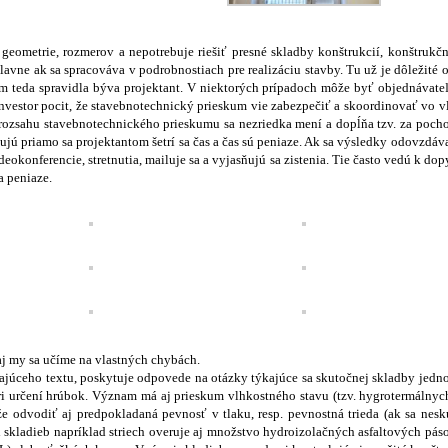
ometrie, rozmerov a nepotrebuje riešiť presné skladby konštrukcií, konštrukčné
avne ak sa spracováva v podrobnostiach pre realizáciu stavby. Tu už je dôležité o
 teda spravidla býva projektant. V niektorých prípadoch môže byť objednávateľ
nvestor pocit, že stavebnotechnický prieskum vie zabezpečiť a skoordinovať vo v
cia rozsahu stavebnotechnického prieskumu sa nezriedka mení a dopĺňa tzv. za poc
 priamo sa projektantom šetrí sa čas a čas sú peniaze. Ak sa výsledky odovzdávaj
deokonferencie, stretnutia, mailuje sa a vyjasňujú sa zistenia. Tie často vedú k d
a peniaze.
aj my sa učíme na vlastných chybách.
ajúceho textu, poskytuje odpovede na otázky týkajúce sa skutočnej skladby jednot
pri určení hrúbok. Význam má aj prieskum vlhkostného stavu (tzv. hygrotermálnyc
 odvodiť aj predpokladaná pevnosť v tlaku, resp. pevnostná trieda (ak sa nes
 skladieb napríklad striech overuje aj množstvo hydroizolačných asfaltových pás