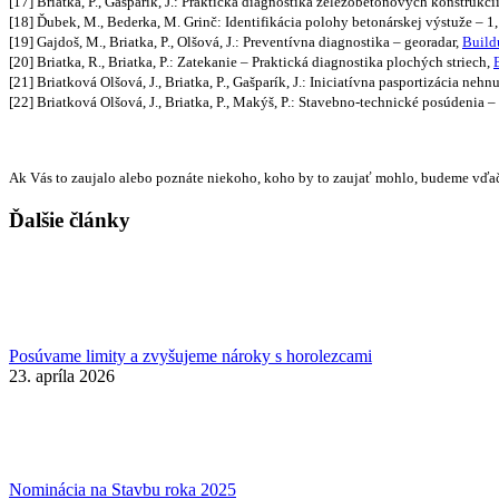
[17] Briatka, P., Gašparík, J.: Praktická diagnostika železobetónových konštrukcií
[18] Ďubek, M., Bederka, M. Grinč: Identifikácia polohy betonárskej výstuže – 1
[19] Gajdoš, M., Briatka, P., Olšová, J.: Preventívna diagnostika – georadar,
Buildu
[20] Briatka, R., Briatka, P.: Zatekanie – Praktická diagnostika plochých striech,
[21] Briatková Olšová, J., Briatka, P., Gašparík, J.: Iniciatívna pasportizácia ne
[22] Briatková Olšová, J., Briatka, P., Makýš, P.: Stavebno-technické posúdenia –
Ak Vás to zaujalo alebo poznáte niekoho, koho by to zaujať mohlo, budeme vďa
Ďalšie články
Posúvame limity a zvyšujeme nároky s horolezcami
23. apríla 2026
Nominácia na Stavbu roka 2025