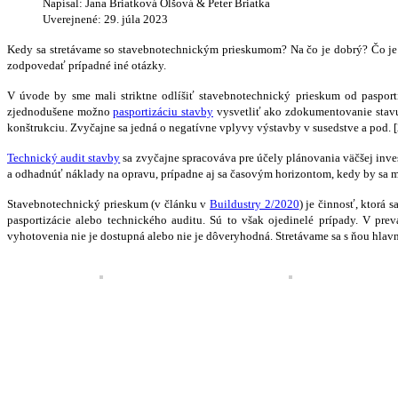
Napísal: Jana Briatková Olšová & Peter Briatka
Uverejnené: 29. júla 2023
Kedy sa stretávame so stavebnotechnickým prieskumom? Na čo je dobrý? Čo je j
zodpovedať prípadné iné otázky.
V úvode by sme mali striktne odlíšiť stavebnotechnický prieskum od pasport
zjednodušene možno
pasportizáciu stavby
vysvetliť ako zdokumentovanie stavu 
konštrukciu. Zvyčajne sa jedná o negatívne vplyvy výstavby v susedstve a pod. 
Technický audit stavby
sa zvyčajne spracováva pre účely plánovania väčšej inve
a odhadnúť náklady na opravu, prípadne aj sa časovým horizontom, kedy by sa ma
Stavebnotechnický prieskum (v článku v
Buildustry 2/2020
) je činnosť, ktorá 
pasportizácie alebo technického auditu. Sú to však ojedinelé prípady. V pre
vyhotovenia nie je dostupná alebo nie je dôveryhodná. Stretávame sa s ňou hlav