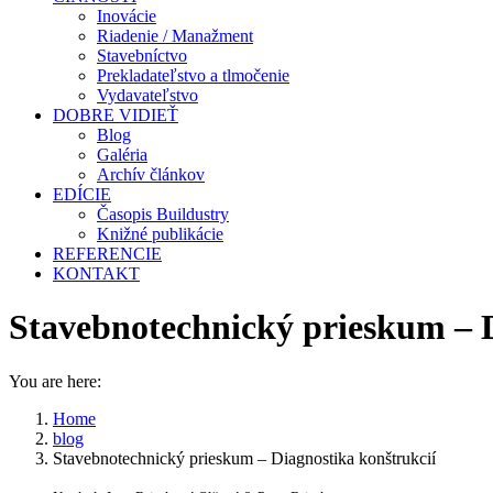
Inovácie
Riadenie / Manažment
Stavebníctvo
Prekladateľstvo a tlmočenie
Vydavateľstvo
DOBRE VIDIEŤ
Blog
Galéria
Archív článkov
EDÍCIE
Časopis Buildustry
Knižné publikácie
REFERENCIE
KONTAKT
Stavebnotechnický prieskum – D
You are here:
Home
blog
Stavebnotechnický prieskum – Diagnostika konštrukcií