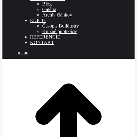
Blog
Galéria
Archív článkov
EDÍCIE
Časopis Buildustry
Knižné publikácie
REFERENCIE
KONTAKT
menu