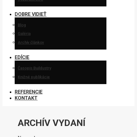
DOBRE VIDIEŤ
Blog
Galéria
Archív článkov
EDÍCIE
Časopis Buildustry
Knižné publikácie
REFERENCIE
KONTAKT
ARCHÍV VYDANÍ