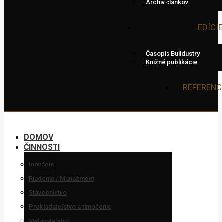
Archív článkov
EDÍCI
Časopis Buildustry
Knižné publikácie
REFERENC
DOMOV
ČINNOSTI
Inovácie
Riadenie / Manažment
Stavebníctvo
Prekladateľstvo a tlmočenie
Vydavateľstvo