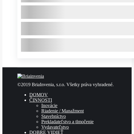
©2019 BriaInvenia, s.r.o. Všetky práva vyhradené.
DOMOV
ČINNOSTI
Inovácie
Riadenie / Manažment
Stavebníctvo
Prekladateľstvo a tlmočenie
Vydavateľstvo
DOBRE VIDIEŤ