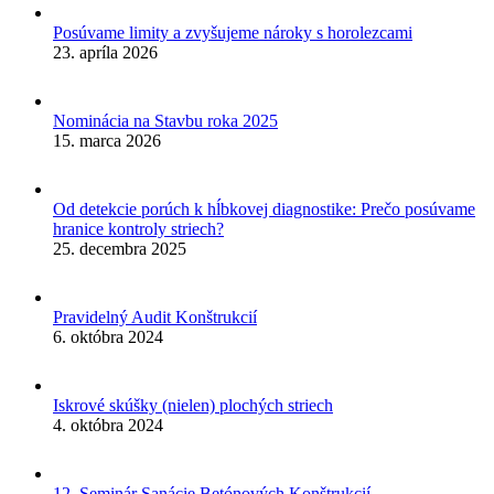
Posúvame limity a zvyšujeme nároky s horolezcami
23. apríla 2026
Nominácia na Stavbu roka 2025
15. marca 2026
Od detekcie porúch k hĺbkovej diagnostike: Prečo posúvame
hranice kontroly striech?
25. decembra 2025
Pravidelný Audit Konštrukcií
6. októbra 2024
Iskrové skúšky (nielen) plochých striech
4. októbra 2024
12. Seminár Sanácie Betónových Konštrukcií