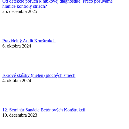
Od detekcie porúch k hĺbkovej diagnostike: Prečo posúvame
hranice kontroly striech?
25. decembra 2025
Pravidelný Audit Konštrukcií
6. októbra 2024
Iskrové skúšky (nielen) plochých striech
4. októbra 2024
12. Seminár Sanácie Betónových Konštrukcií
10. decembra 2023