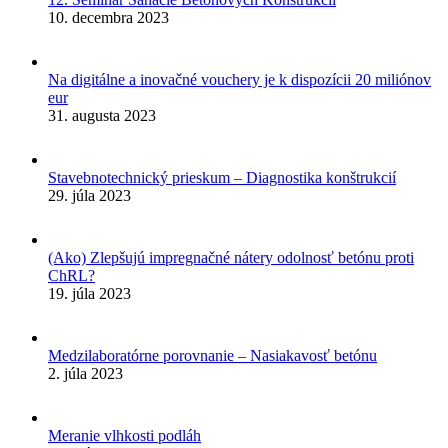
10. decembra 2023
Na digitálne a inovačné vouchery je k dispozícii 20 miliónov
eur
31. augusta 2023
Stavebnotechnický prieskum – Diagnostika konštrukcií
29. júla 2023
(Ako) Zlepšujú impregnačné nátery odolnosť betónu proti
ChRL?
19. júla 2023
Medzilaboratórne porovnanie – Nasiakavosť betónu
2. júla 2023
Meranie vlhkosti podláh