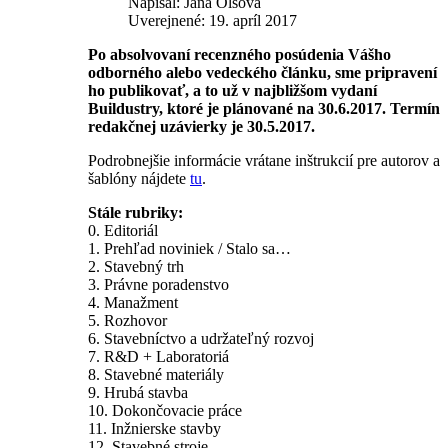
Napísal: Jana Olšová
Uverejnené: 19. apríl 2017
Po absolvovaní recenzného posúdenia Vášho
odborného alebo vedeckého článku, sme pripravení
ho publikovať, a to už v najbližšom vydaní
Buildustry, ktoré je plánované na 30.6.2017. Termín
redakčnej uzávierky je 30.5.2017.
Podrobnejšie informácie vrátane inštrukcií pre autorov a
šablóny nájdete
tu
.
Stále rubriky:
0. Editoriál
1. Prehľad noviniek / Stalo sa…
2. Stavebný trh
3. Právne poradenstvo
4. Manažment
5. Rozhovor
6. Stavebníctvo a udržateľný rozvoj
7. R&D + Laboratoriá
8. Stavebné materiály
9. Hrubá stavba
10. Dokončovacie práce
11. Inžnierske stavby
12. Stavebné stroje