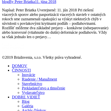
blog
By
Peter Briatka
11. júna 2018
Napísal: Peter Briatka Uverejnené: 11. jún 2018 Pri riešení
viacerých sporov alebo pasportizácii viacerých stavieb v ostatných
rokoch sme zaznamenali opakujúci sa výskyt niektorých chýb v
súvislosti s povlakovými krytinami podláh – podlahovinami.
Rozlíšiť môžeme dva základné prejavy – konkávne (odseparovanie)
alebo konvexné (vtiahnutie do dutín) deformácie podlahovín. Vždy
sa však jednalo len o prejavy…
©2019 BriaInvenia, s.r.o. Všetky práva vyhradené.
DOMOV
ČINNOSTI
Inovácie
Riadenie / Manažment
Stavebníctvo
Prekladateľstvo a tlmočenie
Vydavateľstvo
DOBRE VIDIEŤ
Blog
Galéria
Archív článkov