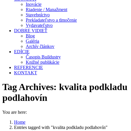
Inovácie
Riadenie / Manažment
Stavebníctvo
Prekladateľstvo a tlmočenie
Vydavateľstvo
DOBRE VIDIEŤ
Blog
Galéria
Archív článkov
EDÍCIE
Časopis Buildustry
Knižné publikácie
REFERENCIE
KONTAKT
Tag Archives:
kvalita podkladu
podlahovín
You are here:
Home
Entries tagged with "kvalita podkladu podlahovín"