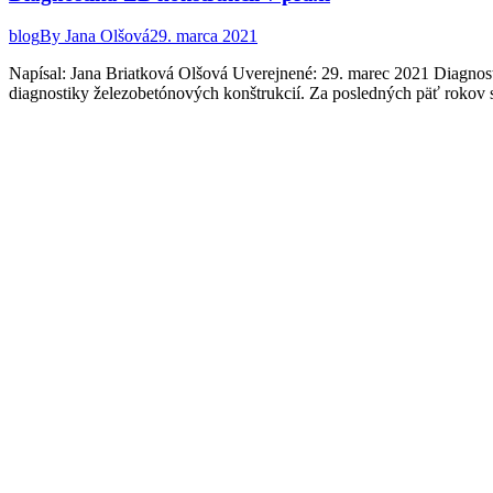
blog
By
Jana Olšová
29. marca 2021
Napísal: Jana Briatková Olšová Uverejnené: 29. marec 2021 Diagnost
diagnostiky železobetónových konštrukcií. Za posledných päť rokov sm