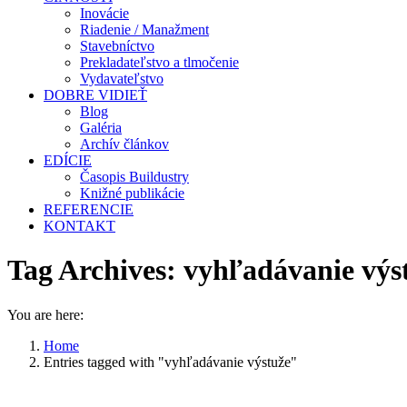
Inovácie
Riadenie / Manažment
Stavebníctvo
Prekladateľstvo a tlmočenie
Vydavateľstvo
DOBRE VIDIEŤ
Blog
Galéria
Archív článkov
EDÍCIE
Časopis Buildustry
Knižné publikácie
REFERENCIE
KONTAKT
Tag Archives:
vyhľadávanie výs
You are here:
Home
Entries tagged with "vyhľadávanie výstuže"