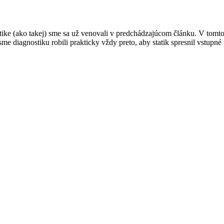
ike (ako takej) sme sa už venovali v predchádzajúcom článku. V tomto
e diagnostiku robili prakticky vždy preto, aby statik spresnil vstupné 