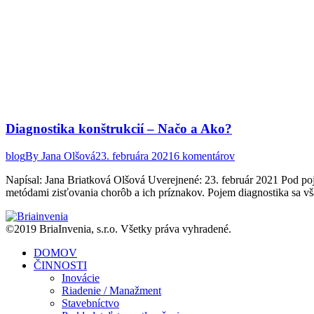
Diagnostika konštrukcií – Načo a Ako?
blog
By
Jana Olšová
23. februára 2021
6 komentárov
Napísal: Jana Briatková Olšová Uverejnené: 23. február 2021 Pod poj
metódami zisťovania chorôb a ich príznakov. Pojem diagnostika sa vš
©2019 BriaInvenia, s.r.o. Všetky práva vyhradené.
DOMOV
ČINNOSTI
Inovácie
Riadenie / Manažment
Stavebníctvo