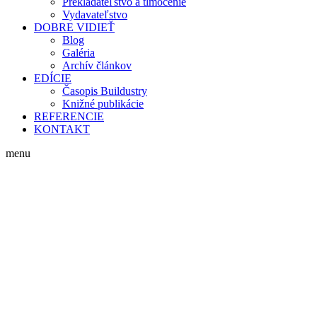
Prekladateľstvo a tlmočenie
Vydavateľstvo
DOBRE VIDIEŤ
Blog
Galéria
Archív článkov
EDÍCIE
Časopis Buildustry
Knižné publikácie
REFERENCIE
KONTAKT
menu