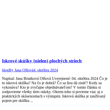
Iskrové skúšky (nielen) plochých striech
blog
By
Jana Olšová
4. októbra 2024
Napísal: Jana Briatková Olšová Uverejnené: 04. októbra 2024 Čo je
to iskrová skúška? Na čo je dobrá? Čo sa ňou dá zistiť? Kedy sa
vykonáva? Kto je zvyčajne objednávateľom? V tomto článku si
zodpovieme všetky tieto otázky. Okrem toho si povieme viac aj o
praktických skúsenostiach s výstupmi. Iskrová skúška je zaužívaný
pojem pre skúšku…