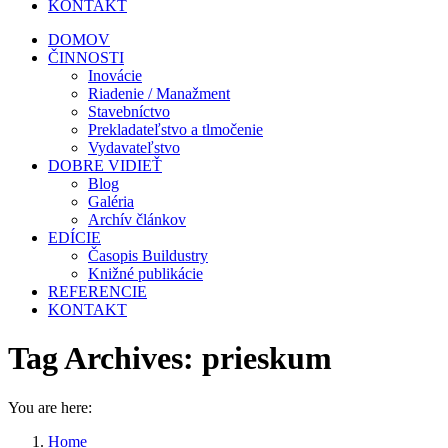
KONTAKT
DOMOV
ČINNOSTI
Inovácie
Riadenie / Manažment
Stavebníctvo
Prekladateľstvo a tlmočenie
Vydavateľstvo
DOBRE VIDIEŤ
Blog
Galéria
Archív článkov
EDÍCIE
Časopis Buildustry
Knižné publikácie
REFERENCIE
KONTAKT
Tag Archives:
prieskum
You are here:
Home