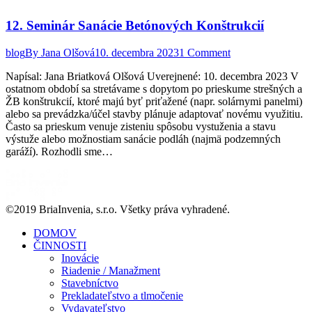
12. Seminár Sanácie Betónových Konštrukcií
blog
By
Jana Olšová
10. decembra 2023
1 Comment
Napísal: Jana Briatková Olšová Uverejnené: 10. decembra 2023 V
ostatnom období sa stretávame s dopytom po prieskume strešných a
ŽB konštrukcií, ktoré majú byť priťažené (napr. solárnymi panelmi)
alebo sa prevádzka/účel stavby plánuje adaptovať novému využitiu.
Často sa prieskum venuje zisteniu spôsobu vystuženia a stavu
výstuže alebo možnostiam sanácie podláh (najmä podzemných
garáží). Rozhodli sme…
©2019 BriaInvenia, s.r.o. Všetky práva vyhradené.
DOMOV
ČINNOSTI
Inovácie
Riadenie / Manažment
Stavebníctvo
Prekladateľstvo a tlmočenie
Vydavateľstvo