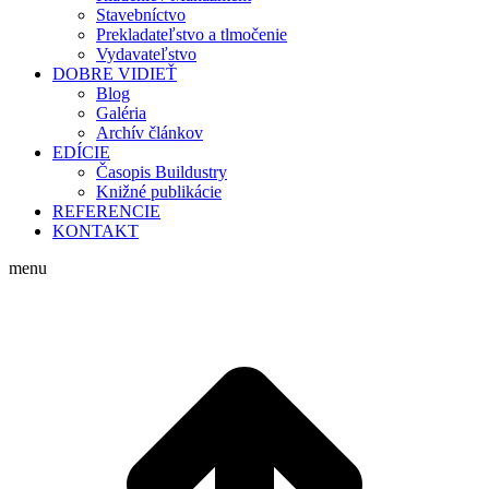
Stavebníctvo
Prekladateľstvo a tlmočenie
Vydavateľstvo
DOBRE VIDIEŤ
Blog
Galéria
Archív článkov
EDÍCIE
Časopis Buildustry
Knižné publikácie
REFERENCIE
KONTAKT
menu