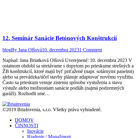
12. Seminár Sanácie Betónových Konštrukcií
blog
By
Jana Olšová
10. decembra 2023
1 Comment
Napísal: Jana Briatková Olšová Uverejnené: 10. decembra 2023 V
ostatnom období sa stretávame s dopytom po prieskume strešných a
ŽB konštrukcií, ktoré majú byť priťažené (napr. solárnymi panelmi)
alebo sa prevádzka/účel stavby plánuje adaptovať novému využitiu.
Často sa prieskum venuje zisteniu spôsobu vystuženia a stavu
výstuže alebo možnostiam sanácie podláh (najmä podzemných
garáží). Rozhodli sme…
©2019 BriaInvenia, s.r.o. Všetky práva vyhradené.
DOMOV
ČINNOSTI
Inovácie
Riadenie / Manažment