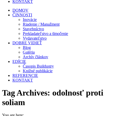
KONTAKT
DOMOV
ČINNOSTI
Inovácie
Riadenie / Manažment
Stavebníctvo
Prekladateľstvo a tlmočenie
Vydavateľstvo
DOBRE VIDIEŤ
Blog
Galéria
Archív článkov
EDÍCIE
Časopis Buildustry
Knižné publikácie
REFERENCIE
KONTAKT
Tag Archives:
odolnosť proti
soliam
You are here: