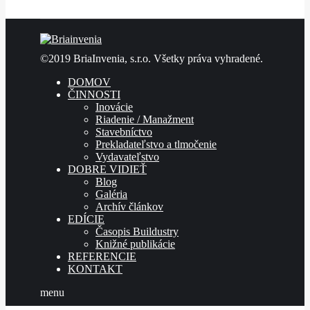
©2019 BriaInvenia, s.r.o. Všetky práva vyhradené.
DOMOV
ČINNOSTI
Inovácie
Riadenie / Manažment
Stavebníctvo
Prekladateľstvo a tlmočenie
Vydavateľstvo
DOBRE VIDIEŤ
Blog
Galéria
Archív článkov
EDÍCIE
Časopis Buildustry
Knižné publikácie
REFERENCIE
KONTAKT
menu