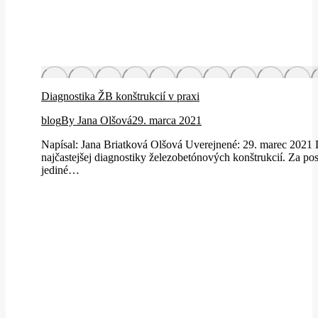
Diagnostika ŽB konštrukcií v praxi
blog
By
Jana Olšová
29. marca 2021
Napísal: Jana Briatková Olšová Uverejnené: 29. marec 2021 
najčastejšej diagnostiky železobetónových konštrukcií. Za pos
jediné…