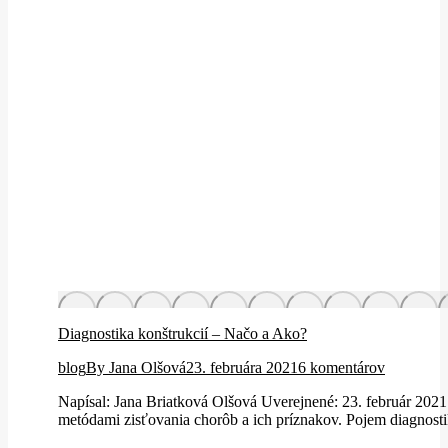
Diagnostika konštrukcií – Načo a Ako?
blog
By
Jana Olšová
23. februára 2021
6 komentárov
Napísal: Jana Briatková Olšová Uverejnené: 23. február 2021 
metódami zisťovania chorôb a ich príznakov. Pojem diagnostik