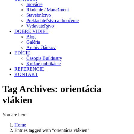
Inovácie
Riadenie / Manažment
Stavebníctvo
Prekladateľstvo a tlmočenie
Vydavateľstvo
DOBRE VIDIEŤ
Blog
Galéria
Archív článkov
EDÍCIE
Časopis Buildustry
Knižné publikácie
REFERENCIE
KONTAKT
Tag Archives:
orientácia
vlákien
You are here:
Home
Entries tagged with "orientácia vlákien"