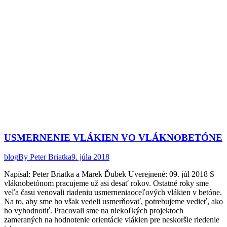
USMERNENIE VLÁKIEN VO VLÁKNOBETÓNE
blog
By
Peter Briatka
9. júla 2018
Napísal: Peter Briatka a Marek Ďubek Uverejnené: 09. júl 2018 S
vláknobetónom pracujeme už asi desať rokov. Ostatné roky sme
veľa času venovali riadeniu usmerneniaoceľových vlákien v betóne.
Na to, aby sme ho však vedeli usmerňovať, potrebujeme vedieť, ako
ho vyhodnotiť. Pracovali sme na niekoľkých projektoch
zameraných na hodnotenie orientácie vlákien pre neskoršie riedenie